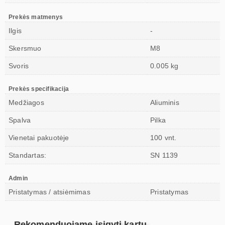
Prekės matmenys
Ilgis
-
Skersmuo
M8
Svoris
0.005 kg
Prekės specifikacija
Medžiagos
Aliuminis
Spalva
Pilka
Vienetai pakuotėje
100 vnt.
Standartas:
SN 1139
Admin
Pristatymas / atsiėmimas
Pristatymas
Rekomenduojame įsigyti kartu