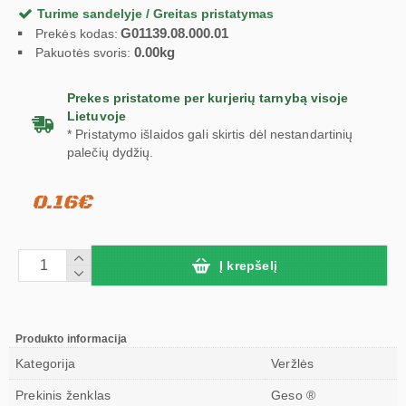
Turime sandelyje / Greitas pristatymas
G01139.08.000.01
Prekės kodas:
0.00kg
Pakuotės svoris:
Prekes pristatome per kurjerių tarnybą visoje
Lietuvoje
* Pristatymo išlaidos gali skirtis dėl nestandartinių
palečių dydžių.
0.16€
Į krepšelį
Produkto informacija
Kategorija
Veržlės
Prekinis ženklas
Geso ®