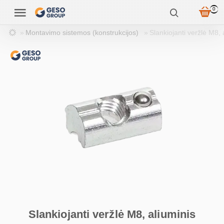
0
Montavimo sistemos (konstrukcijos)
Slankiojanti veržlė M8, 
Slankiojanti veržlė M8, aliuminis