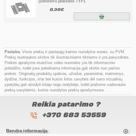
Įžeminimo plokštelė TYP1
0.38€
Pastaba.
Visos prekių ir paslaugų kainos nurodytos eurais, su PVM.
Prekių nuotraukos skirtos tik iliustraciniams tikslams ir yra pavyzdinės.
Prekės aprašyme esančios video nuorodos yra tik informacinio
pobūdžio, todėl jose pateikiama informacija gali skirtis nuo pačios
prekės. Originalių produktų spalvos, užrašai, parametrai, matmenys,
dydžiai, funkcijos, ir/ar bet kurios kitos savybės dėl savo vizualinių
ypatybių gali atrodyti kitaip negu realybėje, todėl prašome vadovautis
prekių savybėmis, kurios nurodytos prekių aprašymuose.
Reikia patarimo ?
+370 683 53559
Bendra informacija