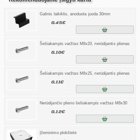
Galinis laikiklis, anoduota juoda 30mm
0.45€
Šešiakampis varžtas M8x20, nerūdijantis plienas
0.10€
Šešiakampis varžtas M8x25, nerūdijantis plienas
0.11€
Nerūdijančio plieno šešiakampis varžtas M8x30
0.12€
Įžeminimo plokštelė