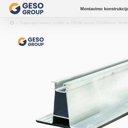
Montavimo konstrukcij
Trapecijos formos profilis su EPDM juosta 70x300mm. Profine