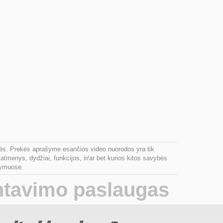
inės. Prekės aprašyme esančios video nuorodos yra tik
atmenys, dydžiai, funkcijos, ir/ar bet kurios kitos savybės
ašymuose.
ntavimo paslaugas