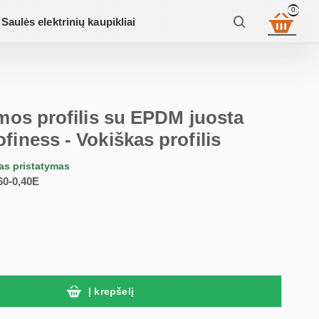
0
Saulės elektrinių kaupikliai
mos profilis su EPDM juosta
iness - Vokiškas profilis
tas pristatymas
60-0,40E
Į krepšelį