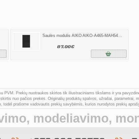
Saulės modulis AIKO AIKO-A465-MAH54MB Neostar Full Black Mono Glass Module
87.00€
su PVM. Prekių nuotraukos skirtos tik iliustraciniams tikslams ir yra pavyzd
 skirtis nuo pačios prekės. Originalių produktų spalvos, užrašai, parametrai, m
bėje, todėl prašome vadovautis prekių savybėmis, kurios nurodytos prekių apr
avimo, modeliavimo, mo