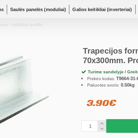
os
Saulės panelės (moduliai)
Galios keitikliai (inverteriai)
ss - Vokiškas profilis
Trapecijos for
70x300mm. Prof
Turime sandelyje / Grei
T9664-31-
Prekės kodas:
0.50kg
Pakuotės svoris:
3.90€