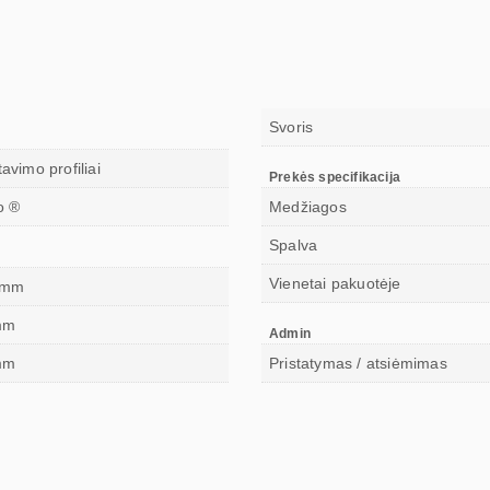
Svoris
avimo profiliai
Prekės specifikacija
o ®
Medžiagos
Spalva
Vienetai pakuotėje
 mm
mm
Admin
mm
Pristatymas / atsiėmimas