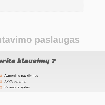
ntavimo paslaugas
urite klausimų ?
Asmeninis pasiūlymas
APVA parama
Pirkimo taisyklės