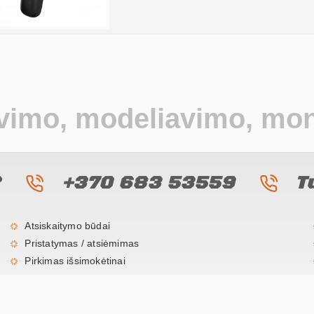
avimo, modeliavimo, mo
?
+370 683 53559
T
Atsiskaitymo būdai
Pristatymas / atsiėmimas
Pirkimas išsimokėtinai