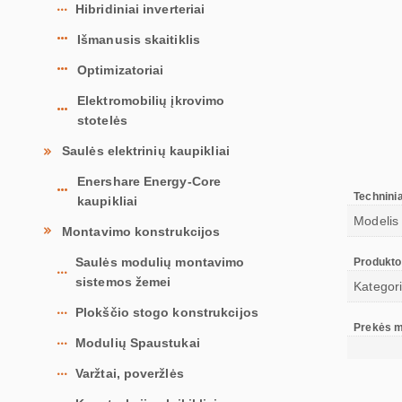
Hibridiniai inverteriai
Išmanusis skaitiklis
Optimizatoriai
Elektromobilių įkrovimo
stotelės
Saulės elektrinių kaupikliai
Enershare Energy-Core
Technini
kaupikliai
Modelis
Montavimo konstrukcijos
Saulės modulių montavimo
Produkto
sistemos žemei
Kategori
Plokščio stogo konstrukcijos
Prekės 
Modulių Spaustukai
Varžtai, poveržlės