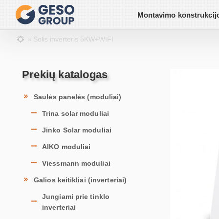
Montavimo konstrukcij
Solis inverteris 5KW+WIFI
Prekių katalogas
Saulės panelės (moduliai)
Trina solar moduliai
Jinko Solar moduliai
AIKO moduliai
Viessmann moduliai
Galios keitikliai (inverteriai)
Jungiami prie tinklo
inverteriai