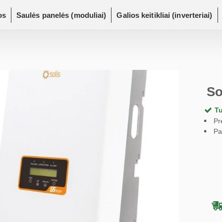
os
Saulės panelės (moduliai)
Galios keitikliai (inverteriai)
So
Tu
Pr
Pa