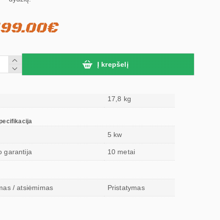
99.00€
Į krepšelį
17,8 kg
ecifikacija
5 kw
 garantija
10 metai
mas / atsiėmimas
Pristatymas