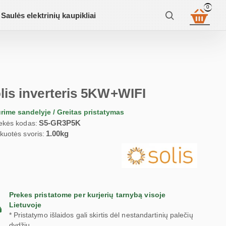
0
Saulės elektrinių kaupikliai
lis inverteris 5KW+WIFI
rime sandelyje / Greitas pristatymas
S5-GR3P5K
ekės kodas:
1.00kg
kuotės svoris:
Prekes pristatome per kurjerių tarnybą visoje
Lietuvoje
* Pristatymo išlaidos gali skirtis dėl nestandartinių palečių
dydžių.