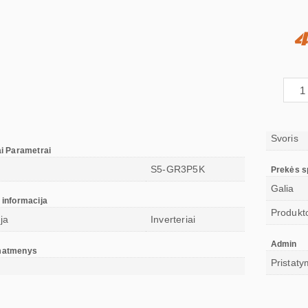
4
Svoris
ai Parametrai
S5-GR3P5K
Prekės sp
Galia
 informacija
Produkto
ja
Inverteriai
Admin
matmenys
Pristaty