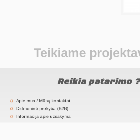
Teikiame projekt
Reikia patarimo 
Apie mus / Mūsų kontaktai
Didmeninė prekyba (B2B)
Informacija apie užsakymą
2026 „Geso Solar Group“ UAB. Visos teisės saugomos.