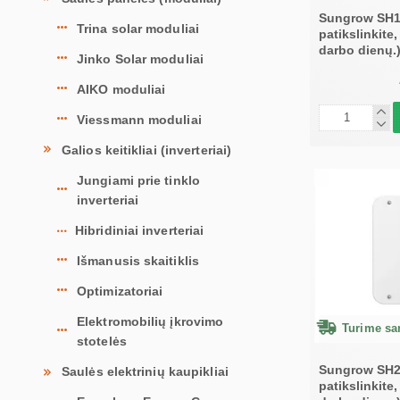
Sungrow SH10
Trina solar moduliai
patikslinkite
darbo dienų.
Jinko Solar moduliai
AIKO moduliai
Viessmann moduliai
Galios keitikliai (inverteriai)
Jungiami prie tinklo
inverteriai
Hibridiniai inverteriai
Išmanusis skaitiklis
Optimizatoriai
Elektromobilių įkrovimo
Turime san
stotelės
Sungrow SH25
Saulės elektrinių kaupikliai
patikslinkite