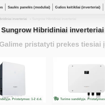
os
Saulės panelės (moduliai)
Galios keitikliai (inverteriai)
bridiniai inverteriai
Sungrow Hibridiniai inverteriai
Sungrow Hibridiniai inverteriai
Galime pristatyti prekes tiesiai 
dėlyje. Pristatymas: 1-2 d.d.
Turime sandėlyje. Pristatymas: