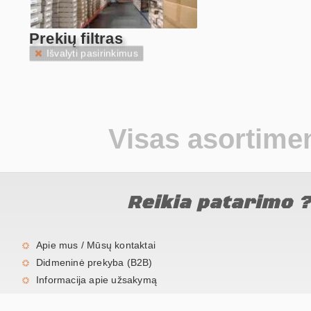
Prekių filtras
Išvalyti pasirinkimus
Visas asortime
Reikia patarimo 
Apie mus / Mūsų kontaktai
Didmeninė prekyba (B2B)
Informacija apie užsakymą