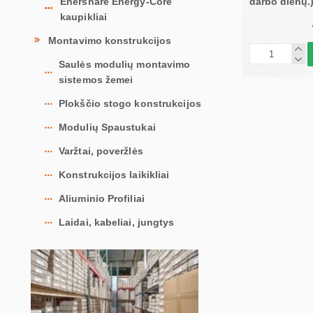
darbo dienų.
Enershare Energy-Core
kaupikliai
Montavimo konstrukcijos
Saulės modulių montavimo
sistemos žemei
Plokščio stogo konstrukcijos
Modulių Spaustukai
Varžtai, poveržlės
Konstrukcijos laikikliai
Aliuminio Profiliai
Laidai, kabeliai, jungtys