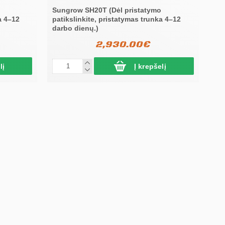
Sungrow SH20T (Dėl pristatymo
a 4–12
patikslinkite, pristatymas trunka 4–12
darbo dienų.)
2,930.00€
lį
Į krepšelį