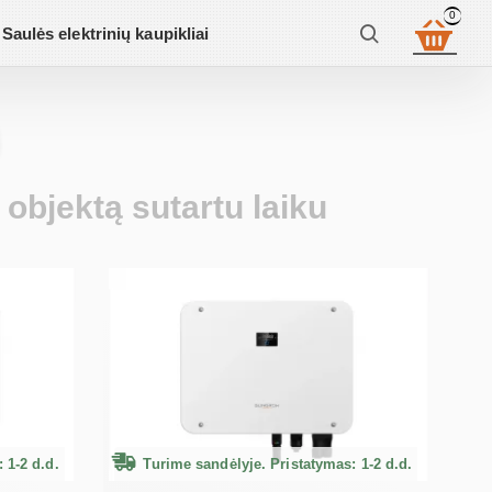
0
Saulės elektrinių kaupikliai
į objektą sutartu laiku
 1-2 d.d.
Turime sandėlyje. Pristatymas: 1-2 d.d.