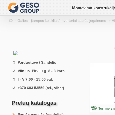
Montavimo konstrukcij
Galios - įtampos keitikliai / Inverteriai saulės jėgainėms
Hi
Parduotuve / Sandelis
Vilnius. Pirkliu g. 8 - 3 korp.
I - V 7:00 - 15:00 val.
+370 683 53559 (tel., viber)
Prekių katalogas
Turime san
Saulės panelės (moduliai)