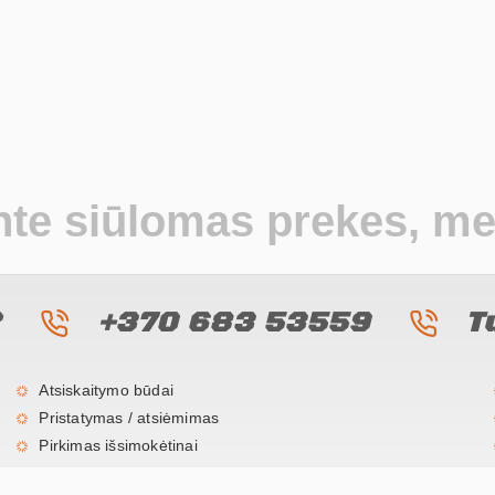
nte siūlomas prekes, mes
?
+370 683 53559
T
Atsiskaitymo būdai
Pristatymas / atsiėmimas
Pirkimas išsimokėtinai