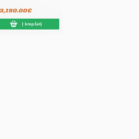
)
3,190.00€
Į krepšelį