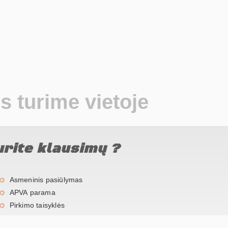
 turime vietoje
urite klausimų ?
Asmeninis pasiūlymas
APVA parama
Pirkimo taisyklės